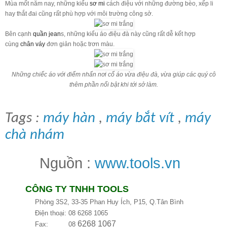
Mùa mốt năm nay, những kiểu
sơ mi
cách điệu với những đường bèo, xếp li
hay thắt đai cũng rất phù hợp với môi trường công sở.
Bên cạnh
quần jean
s, những kiểu áo điệu đà này cũng rất dễ kết hợp
cùng
chân váy
đơn giản hoặc trơn màu.
Những chiếc áo với điểm nhấn nơi cổ áo vừa điệu đà, vừa giúp các quý cô
thêm phần nổi bật khi tới sở làm.
Tags :
máy hàn
,
máy bắt vít
,
máy
chà nhám
Nguồn :
www.tools.vn
CÔNG TY TNHH TOOLS
Phòng 3S2, 33-35 Phan Huy Ích, P15, Q.Tân Bình
Điện thoại: 08
6268 1065
6268 1067
Fax: 08