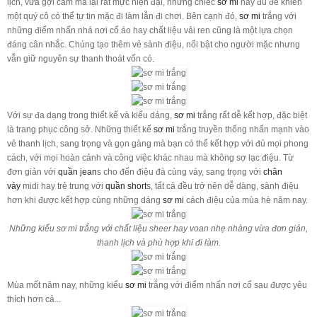
lịch, vừa gợi cảm mà lại rất mực hiện đại, những chiếc
sơ mi
này đủ để khiến
một quý cô có thể tự tin mặc đi làm lẫn đi chơi. Bên cạnh đó,
sơ mi
trắng với
những điểm nhấn nhá nơi cổ áo hay chất liệu vải ren cũng là một lựa chọn
đáng cân nhắc. Chúng tạo thêm vẻ sành điệu, nổi bật cho người mặc nhưng
vẫn giữ nguyên sự thanh thoát vốn có.
Với sự đa dạng trong thiết kế và kiểu dáng,
sơ mi
trắng rất dễ kết hợp, đặc biệt
là trang phục công sở. Những thiết kế
sơ mi
trắng truyền thống nhấn mạnh vào
vẻ thanh lịch, sang trọng và gọn gàng mà bạn có thể kết hợp với đủ mọi phong
cách, với mọi hoàn cảnh và công việc khác nhau mà không sợ lạc điệu. Từ
đơn giản với
quần jean
s cho đến điệu đà cùng váy, sang trọng với
chân
váy
midi hay trẻ trung với
quần short
s, tất cả đều trở nên dễ dàng, sành điệu
hơn khi được kết hợp cùng những dáng
sơ mi
cách điệu của mùa hè năm nay.
Những kiểu sơ mi trắng với chất liệu sheer hay voan nhẹ nhàng vừa đơn giản,
thanh lịch và phù hợp khi đi làm.
Mùa mốt năm nay, những kiểu
sơ mi
trắng với điểm nhấn nơi cổ sau được yêu
thích hơn cả...